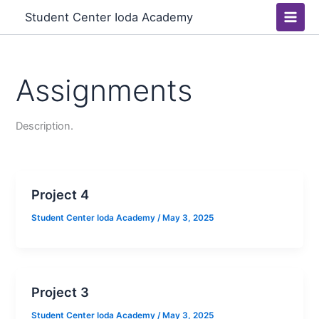
Skip
Main
Student Center Ioda Academy
to
Men
content
Assignments
Description.
Project 4
Student Center Ioda Academy
/
May 3, 2025
Project 3
Student Center Ioda Academy
/
May 3, 2025